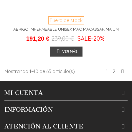
Fuera de stock
ABRIGO IMPERMEABLE UNISEX MAC MACASSAR MAIUM
239,00 €
SALE
-20%
191,20 €
VER MÁS
Sig
Mostrando 1-40 de 65 artículo(s)
1
2
MI CUENTA
INFORMACIÓN
ATENCIÓN AL CLIENTE