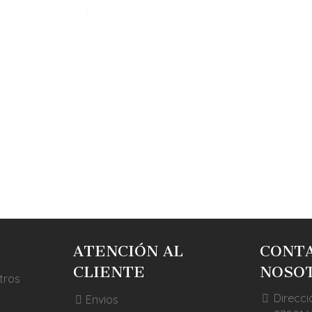
ATENCIÓN AL
CONT
CLIENTE
NOSO
tros
Direcci
Envios