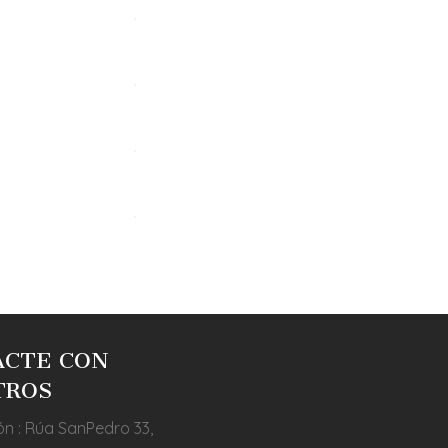
ACTE CON
TROS
ón : Rúa SanPedro 33,