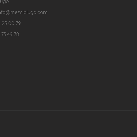
Lugo
 info@mezclalugo.com
 25 00 79
 73 49 78