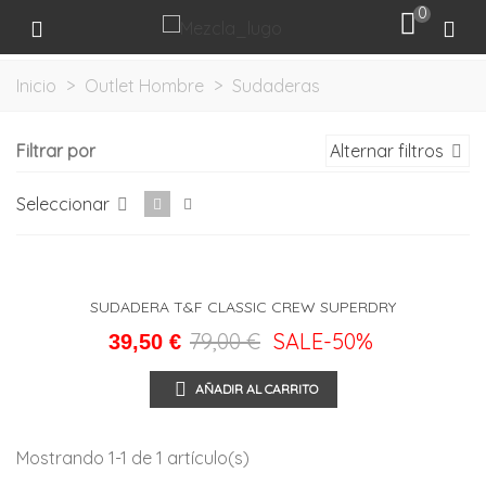
0
Inicio
>
Outlet Hombre
>
Sudaderas
Filtrar por
Alternar filtros
Seleccionar
SUDADERA T&F CLASSIC CREW SUPERDRY
79,00 €
SALE
-50%
39,50 €
AÑADIR AL CARRITO
Mostrando 1-1 de 1 artículo(s)