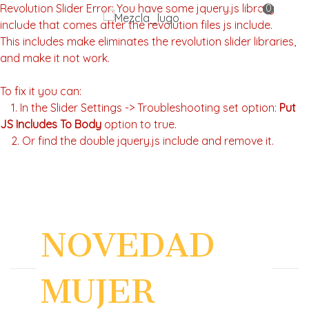
Revolution Slider Error: You have some jquery.js library
0
include that comes after the revolution files js include.
This includes make eliminates the revolution slider libraries,
and make it not work.
To fix it you can:
1. In the Slider Settings -> Troubleshooting set option:
Put
JS Includes To Body
option to true.
2. Or find the double jquery.js include and remove it.
SHOES
VESTIDOS
CHAQUETAS
CHAQUET
NOVEDAD
MUJER