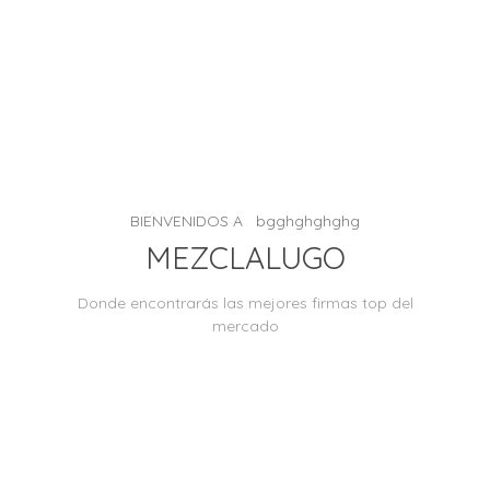
VERSACE
VERSACE
SHOP NOW
SPRING - SUMMER
SHOP NOW
BIENVENIDOS A bgghghghghg
MEZCLALUGO
Donde encontrarás las mejores firmas top del
mercado