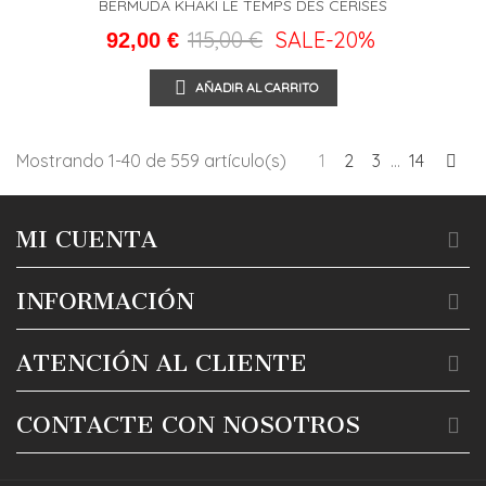
BERMUDA KHAKI LE TEMPS DES CERISES
115,00 €
SALE
-20%
92,00 €
AÑADIR AL CARRITO
Sig
Mostrando 1-40 de 559 artículo(s)
1
2
3
…
14
MI CUENTA
INFORMACIÓN
ATENCIÓN AL CLIENTE
CONTACTE CON NOSOTROS