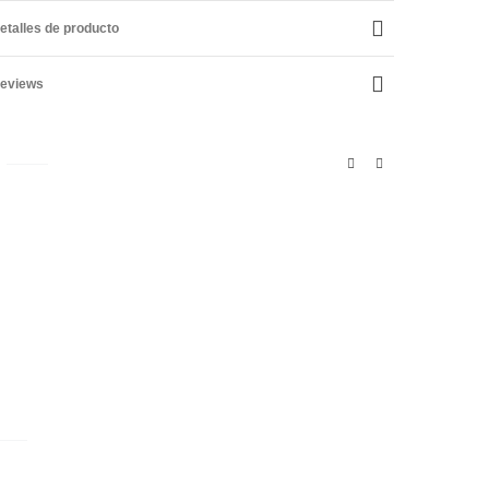
etalles de producto
eviews
NEW
Add to compare