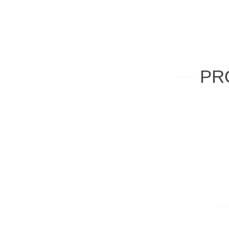
PR
NEW
Añadir al carrito