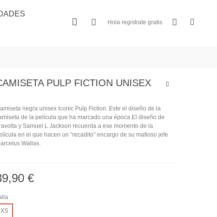
DADES
Hola registrate gratis
CAMISETA PULP FICTION UNISEX
amiseta negra unisex Iconic Pulp Fiction. Este el diseño de la
amiseta de la película que ha marcado una época.El diseño de
ravolta y Samuel L Jackson recuerda a ese momento de la
elícula en el que hacen un “recadito” encargo de su mafioso jefe
arcelus Wallas.
39,90 €
alla
XS