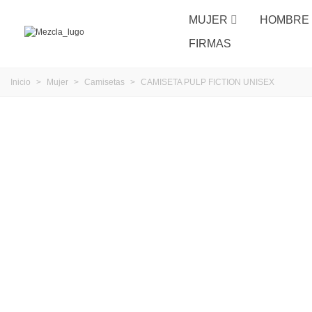
MUJER
HOMBRE
FIRMAS
Inicio
>
Mujer
>
Camisetas
>
CAMISETA PULP FICTION UNISEX