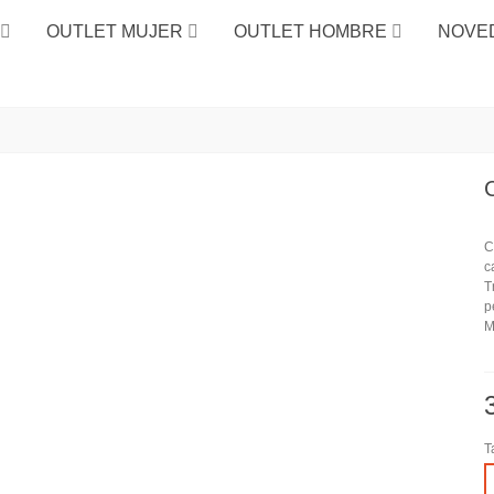
OUTLET MUJER
OUTLET HOMBRE
NOVE
C
c
T
p
M
T