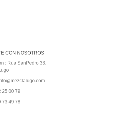
Add to compare
TE CON NOSOTROS
ón : Rúa SanPedro 33,
Lugo
 info@mezclalugo.com
 25 00 79
 73 49 78