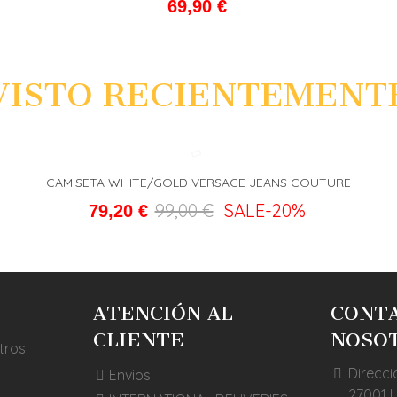
69,90 €
VISTO RECIENTEMENT
CAMISETA WHITE/GOLD VERSACE JEANS COUTURE
L CARRITO
FAVORITO
ADD T
99,00 €
SALE
-20%
79,20 €
ATENCIÓN AL
CONT
CLIENTE
NOSO
tros
Direcci
Envios
27001 