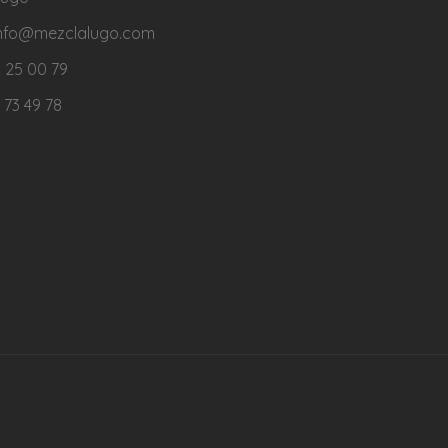
 info@mezclalugo.com
 25 00 79
 73 49 78