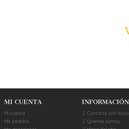
AÑADIR A
MI CUENTA
INFORMACIÓN
Mi cuenta
Contacte con Noso
Mis pedidos
Quienes somos