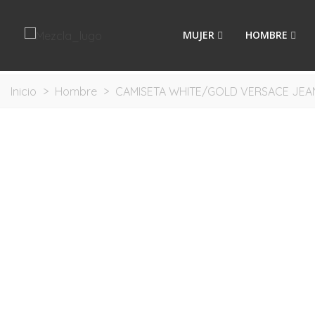
MUJER
HOMBRE
Inicio
>
Hombre
>
CAMISETA WHITE/GOLD VERSACE JE