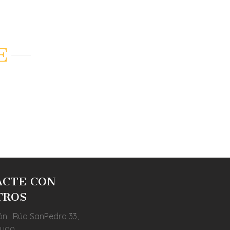
E
O COMPARE
ACTE CON
TROS
ón : Rúa SanPedro 33,
Lugo