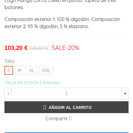
Logo Manga cort.a Cuello en punta. Tapeta de tres
botones.
Composición exterior 1: 100 % algodón. Composición
exterior 2: 95 % algodón, 5 % elastano.
SALE
-20%
103,20 €
129,00 €
Talla
S
M
XL
XXL
TALLA EN STOCK
1 Artículos
-
+
AÑADIR AL CARRITO
Compartir