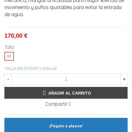
mecánica, mangas articuladas para mayor libertad de
movimiento y puños ajustables para evitar la entrada
de agua.
170,00 €
Talla
M
TALLA EN STOCK
1 Artículo
-
+
AÑADIR AL CARRITO
Compartir