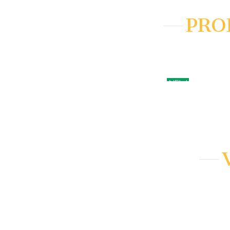
PRO
NEW
AÑADIR A
AÑADIR A