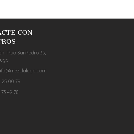
ACTE CON
TROS
ón : Rúa SanPedro 33,
Lugo
 info@mezclalugo.com
 25 00 79
 73 49 78