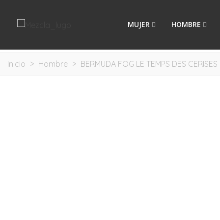
MUJER
HOMBRE
Inicio
>
Hombre
>
BERMUDA FOG LE TEMPS DES CERISES