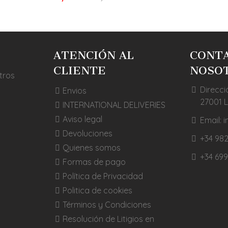
ATENCIÓN AL
CONT
CLIENTE
NOSO
tros
Direcci
Envios
27001 
INTERNATIONAL DELIVERIES
Aviso legal
Email:
Devoluciones
+34 982
Quienes somos
+34 699
Formas de pago
Política de Privacidad
Politica de cookies
Términos y Condiciones
Resolución de Litigios en