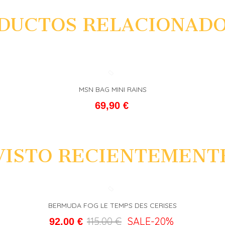
DUCTOS RELACIONAD
MSN BAG MINI RAINS
L CARRITO
FAVORITO
ADD T
69,90 €
VISTO RECIENTEMENT
BERMUDA FOG LE TEMPS DES CERISES
L CARRITO
FAVORITO
ADD T
115,00 €
SALE
-20%
92,00 €