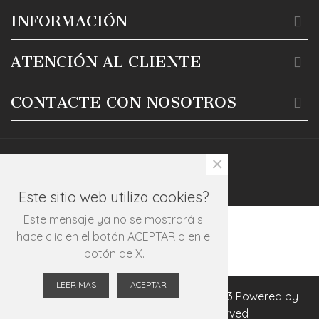
INFORMACIÓN
ATENCIÓN AL CLIENTE
CONTACTE CON NOSOTROS
×
Este sitio web utiliza cookies?
Este mensaje ya no se mostrará si
hace clic en el botón ACEPTAR o en el
botón de X.
LEER MAS
ACEPTAR
© Estudiobml 828 para Mezclalugo 2023 Powered by
Presta Shop™. All Rights Reserved