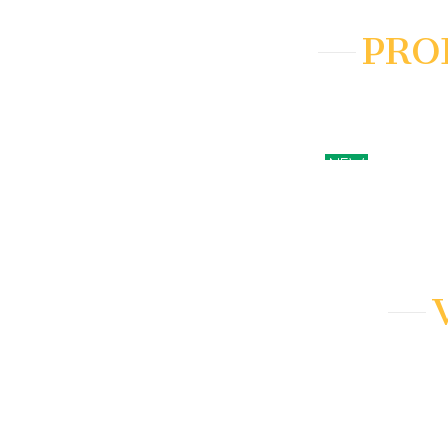
PRO
NEW
AÑADIR A
AÑADIR A