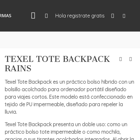
IRMAS
Hola registrate gratis
TEXEL TOTE BACKPACK
RAINS
Texel Tote Backpack es un práctico bolso híbrido con un
bolsillo acolchado para ordenador portátil diseñado
para viajes cortos. Este modelo está confeccionado en
tejido de PU impermeable, diseñado para repeler la
lluvia.
Texel Tote Backpack presenta un doble uso: como un
práctico bolso tote impermeable o como mochila,
gracias a sus tirantes acolchados integrados. Al abrir la