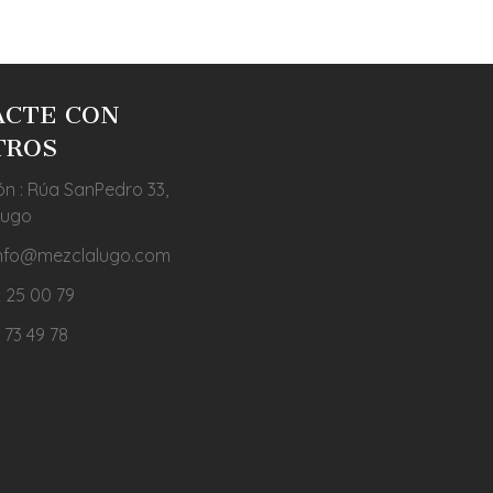
ACTE CON
TROS
ón : Rúa SanPedro 33,
Lugo
 info@mezclalugo.com
 25 00 79
 73 49 78