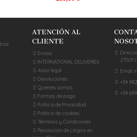
ATENCIÓN AL
CONT
CLIENTE
NOSO
tros
Direcci
Envios
27001 
INTERNATIONAL DELIVERIES
Aviso legal
Email:
Devoluciones
+34 982
Quienes somos
+34 699
Formas de pago
Política de Privacidad
Politica de cookies
Términos y Condiciones
Resolución de Litigios en