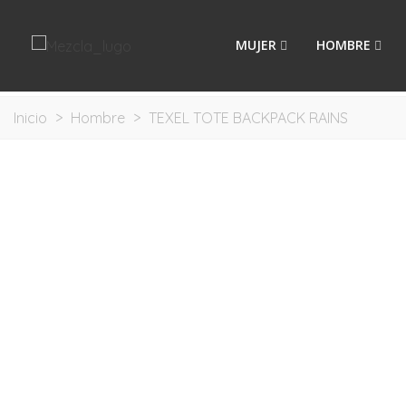
MUJER
HOMBRE
Inicio
>
Hombre
>
TEXEL TOTE BACKPACK RAINS