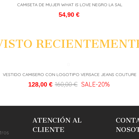
CAMISETA DE MUJER WHAT IS LOVE NEGRO LA SAL
L CARRITO
FAVORITO
ADD T
54,90 €
VISTO RECIENTEMENT
VESTIDO CAMISERO CON LOGOTIPO VERSACE JEANS COUTURE
L CARRITO
FAVORITO
ADD T
160,00 €
SALE
-20%
128,00 €
ATENCIÓN AL
CONT
CLIENTE
NOSO
tros