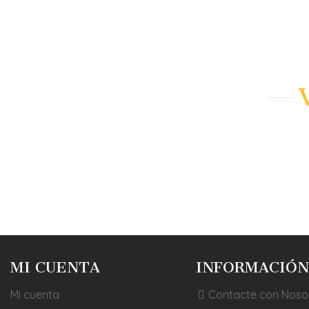
AÑADIR A
AÑADIR A
MI CUENTA
INFORMACIÓN
Mi cuenta
Contacte con Noso