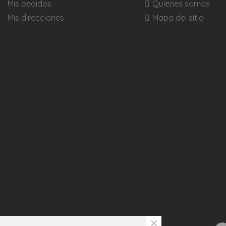
Mis pedidos
Quienes somos
Mis direcciones
Mapa del sitio
×