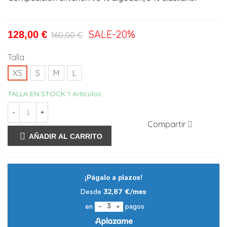
SALE
-20%
128,00 €
160,00 €
Talla
XS
S
M
L
TALLA EN STOCK
1 Artículos
-
+
Compartir
AÑADIR AL CARRITO