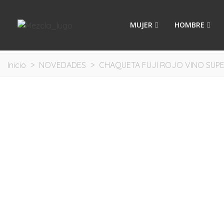
MUJER
HOMBRE
Inicio
>
NOVEDADES
>
CHAQUETA FUJI ROJO VINO SUP