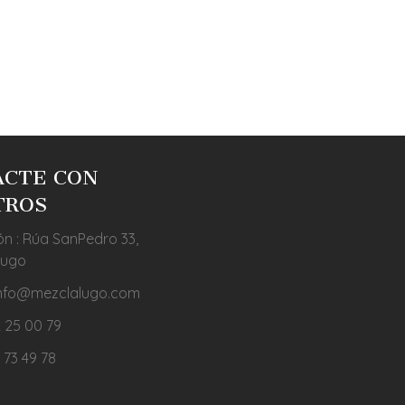
O COMPARE
ACTE CON
TROS
ón : Rúa SanPedro 33,
Lugo
 info@mezclalugo.com
 25 00 79
 73 49 78