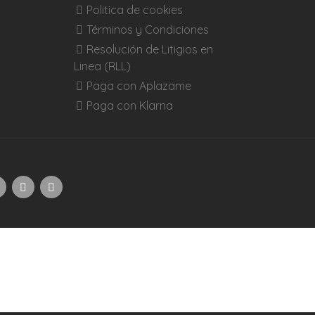
Politica de cookies
Términos y Condiciones
Resolución de Litigios en
Linea (RLL)
Paga con Aplazame
Paga con Klarna