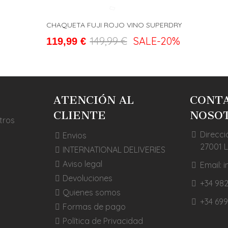
CHAQUETA FUJI ROJO VINO SUPERDRY
L CARRITO
FAVORITO
ADD T
149,99 €
SALE
-20%
119,99 €
ATENCIÓN AL
CONT
CLIENTE
NOSO
tros
Direcci
Envios
27001 
INTERNATIONAL DELIVERIES
Aviso legal
Email:
Devoluciones
+34 982
Quienes somos
+34 699
Formas de pago
Política de Privacidad