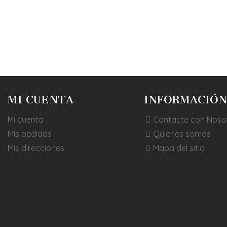
AÑADIR A
MI CUENTA
INFORMACIÓN
Mi cuenta
Contacte con Noso
Mis pedidos
Quienes somos
Mis direcciones
Mapa del sitio