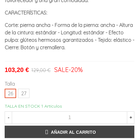
favorecedor y una gran comodidad.
CARACTERÍSTICAS:
Corte: pierna ancha - Forma de la pierna: ancha - Altura
de la cintura: estándar - Longitud: estándar - Efecto
pulpa: glúteos hermosos garantizados - Tejido: elástico -
Cierre: Botón y cremallera.
SALE
-20%
103,20 €
129,00 €
Talla
26
27
TALLA EN STOCK
1 Artículos
-
+
AÑADIR AL CARRITO