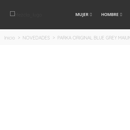
MUJER
HOMBRE
Inicio
>
NOVEDADES
>
PARKA ORIGINAL BLUE GREY MAIU