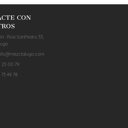
ACTE CON
TROS
ón : Rúa SanPedro 33,
Lugo
 info@mezclalugo.com
 25 00 79
 73 49 78