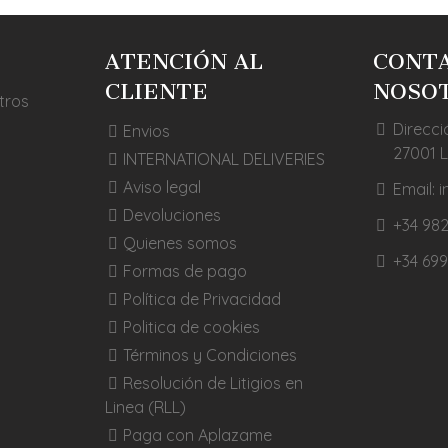
ATENCIÓN AL
CONT
CLIENTE
NOSO
tros
Direcci
Envios
27001 
INTERNATIONAL DELIVERIES
Aviso legal
Email:
Devoluciones
+34 982
Quienes somos
+34 699
Formas de pago
Política de Privacidad
Politica de cookies
Términos y Condiciones
Resolución de Litigios en
Linea (RLL)
Paga con Aplazame