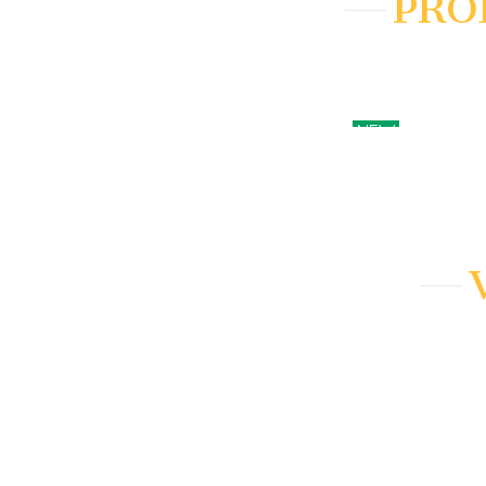
PRO
NEW
AÑADIR A
AÑADIR A