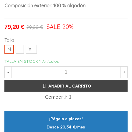
Composición exterior: 100 % algodón.
SALE
-20%
79,20 €
99,00 €
Talla
M
L
XL
TALLA EN STOCK
1 Artículos
-
+
AÑADIR AL CARRITO
Compartir