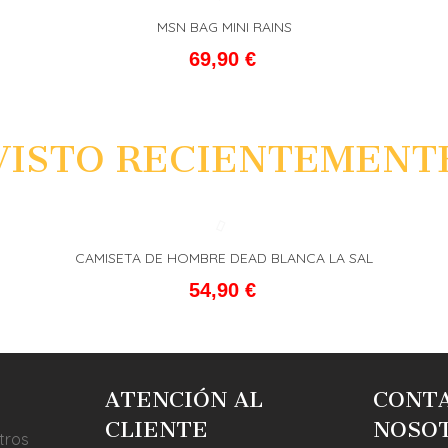
MSN BAG MINI RAINS
L CARRITO
FAVORITO
ADD T
69,90 €
VISTO RECIENTEMENT
CAMISETA DE HOMBRE DEAD BLANCA LA SAL
L CARRITO
FAVORITO
ADD T
54,90 €
ATENCIÓN AL
CONT
CLIENTE
NOSO
tros