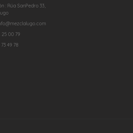
ón : Rúa SanPedro 33,
Lugo
 info@mezclalugo.com
 25 00 79
 73 49 78