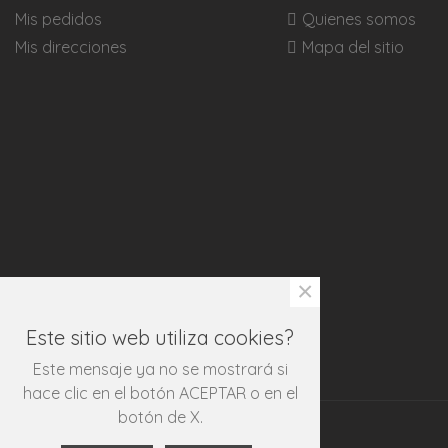
Mis pedidos
Quienes somos
Mis direcciones
Mapa del sitio
×
Este sitio web utiliza cookies?
Este mensaje ya no se mostrará si
hace clic en el botón ACEPTAR o en el
botón de X.