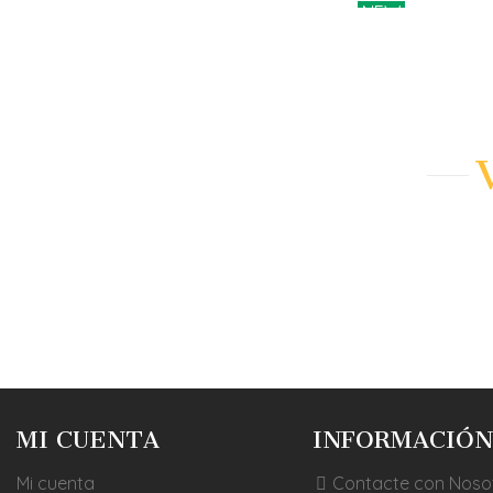
NEW
AÑADIR A
AÑADIR A
MI CUENTA
INFORMACIÓN
Mi cuenta
Contacte con Noso